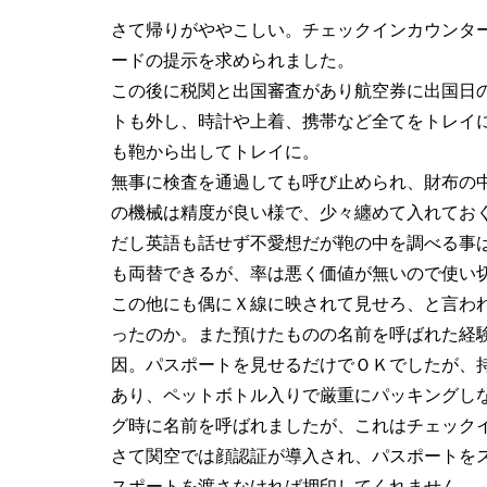
さて帰りがややこしい。チェックインカウンタ
ードの提示を求められました。
この後に税関と出国審査があり航空券に出国日
トも外し、時計や上着、携帯など全てをトレイ
も鞄から出してトレイに。
無事に検査を通過しても呼び止められ、財布の
の機械は精度が良い様で、少々纏めて入れてお
だし英語も話せず不愛想だが鞄の中を調べる事
も両替できるが、率は悪く価値が無いので使い
この他にも偶にＸ線に映されて見せろ、と言わ
ったのか。また預けたものの名前を呼ばれた経
因。パスポートを見せるだけでＯＫでしたが、
あり、ペットボトル入りで厳重にパッキングし
グ時に名前を呼ばれましたが、これはチェック
さて関空では顔認証が導入され、パスポートを
スポートを渡さなければ押印してくれません。