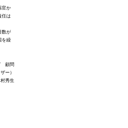
係官か
責任は
日数が
国を繰
グ 顧問
イザー）
木村秀生