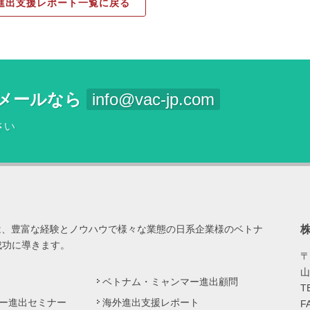
進出支援レポート一覧に戻る
メールなら
info@vac-jp.com
さい
は、豊富な経験とノウハウで様々な業態の日系企業様のベトナ
成功に導きます。
〒
山
ベトナム・ミャンマー進出顧問
T
ー進出セミナー
海外進出支援レポート
F