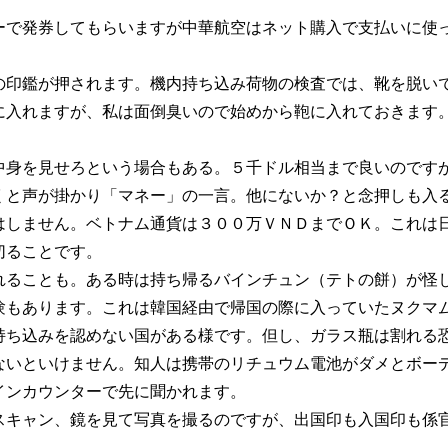
ーで発券してもらいますが中華航空はネット購入で支払いに使
の印鑑が押されます。機内持ち込み荷物の検査では、靴を脱い
に入れますが、私は面倒臭いので始めから鞄に入れておきます
中身を見せろという場合もある。５千ドル相当まで良いのです
くと声が掛かり「マネー」の一言。他にないか？と念押しも入
はしません。ベトナム通貨は３００万ＶＮＤまでＯＫ。これは
切ることです。
れることも。ある時は持ち帰るバインチュン（テトの餅）が怪
験もあります。これは韓国経由で帰国の際に入っていたヌクマ
持ち込みを認めない国がある様です。但し、ガラス瓶は割れる
ないといけません。知人は携帯のリチュウム電池がダメとボー
インカウンターで先に聞かれます。
スキャン、鏡を見て写真を撮るのですが、出国印も入国印も係