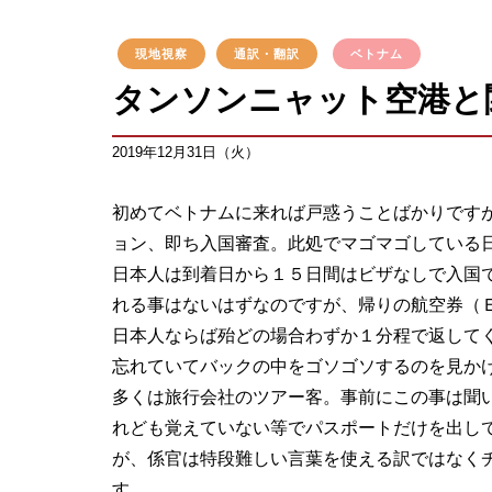
現地視察
通訳・翻訳
ベトナム
タンソンニャット空港と
2019年12月31日（火）
初めてベトナムに来れば戸惑うことばかりです
ョン、即ち入国審査。此処でマゴマゴしている
日本人は到着日から１５日間はビザなしで入国
れる事はないはずなのですが、帰りの航空券（
日本人ならば殆どの場合わずか１分程で返して
忘れていてバックの中をゴソゴソするのを見か
多くは旅行会社のツアー客。事前にこの事は聞
れども覚えていない等でパスポートだけを出し
が、係官は特段難しい言葉を使える訳ではなく
す。