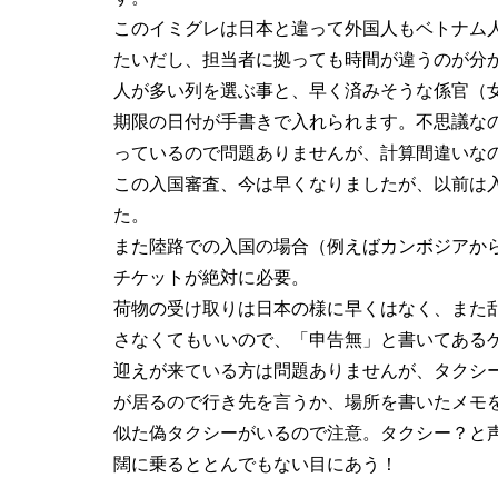
このイミグレは日本と違って外国人もベトナム
たいだし、担当者に拠っても時間が違うのが分
人が多い列を選ぶ事と、早く済みそうな係官（
期限の日付が手書きで入れられます。不思議な
っているので問題ありませんが、計算間違いな
この入国審査、今は早くなりましたが、以前は
た。
また陸路での入国の場合（例えばカンボジアか
チケットが絶対に必要。
荷物の受け取りは日本の様に早くはなく、また
さなくてもいいので、「申告無」と書いてある
迎えが来ている方は問題ありませんが、タクシ
が居るので行き先を言うか、場所を書いたメモ
似た偽タクシーがいるので注意。タクシー？と
闊に乗るととんでもない目にあう！