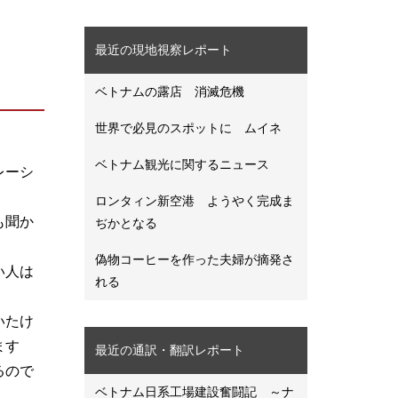
最近の現地視察レポート
ベトナムの露店 消滅危機
世界で必見のスポットに ムイネ
ベトナム観光に関するニュース
レーシ
ロンタィン新空港 ようやく完成ま
も聞か
ぢかとなる
偽物コーヒーを作った夫婦が摘発さ
い人は
れる
いたけ
ます
最近の通訳・翻訳レポート
るので
ベトナム日系工場建設奮闘記 ～ナ