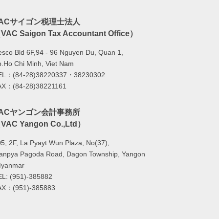
VACサイゴン税理士法人
VAC Saigon Tax Accountant Office）
sco Bld 6F,94 - 96 Nguyen Du, Quan 1,
.Ho Chi Minh, Viet Nam
EL：(84-28)38220337・38230302
AX：(84-28)38221161
VACヤンゴン会計事務所
VAC Yangon Co.,Ltd）
5, 2F, La Pyayt Wun Plaza, No(37),
lanpya Pagoda Road, Dagon Township, Yangon
Myanmar
EL: (951)-385882
AX：(951)-385883