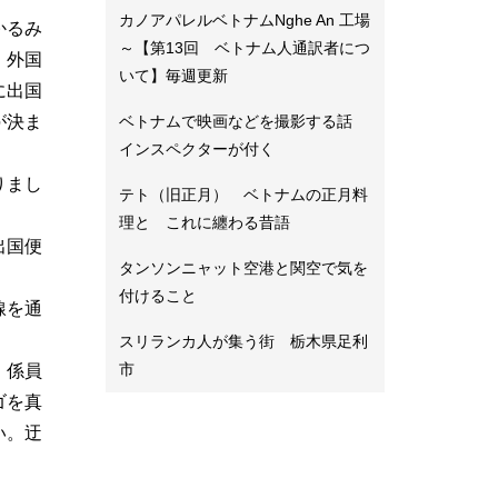
カノアパレルベトナムNghe An 工場
かるみ
～【第13回 ベトナム人通訳者につ
、外国
いて】毎週更新
に出国
が決ま
ベトナムで映画などを撮影する話
インスペクターが付く
りまし
テト（旧正月） ベトナムの正月料
理と これに纏わる昔語
出国便
タンソンニャット空港と関空で気を
付けること
線を通
スリランカ人が集う街 栃木県足利
市
。係員
ゴを真
い。迂