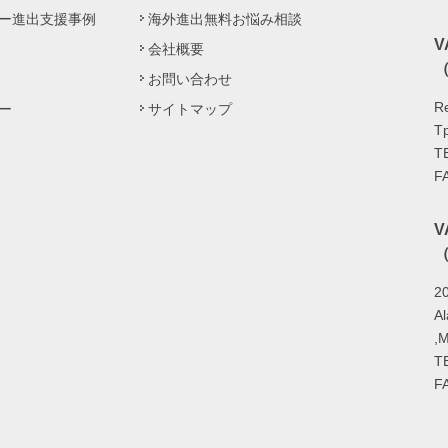
ー進出支援事例
海外進出無料お悩み相談
会社概要
（
お問い合わせ
Re
ー
サイトマップ
Tp
T
F
（
20
A
,
T
F