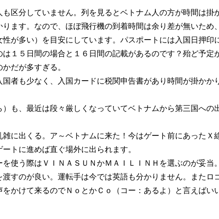
人も区分していません。列を見るとベトナム人の方が時間は掛
かります。なので、ほぼ飛行機の到着時間は余り差が無いため
女性が多い）を目安にしています。パスポートには入国日押印
のは１５日間の場合と１６日間の記載があるのです？殆ど予定
のかだが多すぎる。
入国者も少なく、入国カードに税関申告書があり時間が掛かか
ら）も、最近は段々厳しくなっていてベトナムから第三国への
乱雑に出くる。ア～ベトナムに来た！今はゲート前にあったＸ
ゲートに進めば直ぐ場外に出られます。
ーを使う際はＶＩＮＡＳＵＮかＭＡＩＬＩＮＨを選ぶのが妥当
を渡すのが良い。運転手は今では英語も分かりません。またロ
声をかけて来るのでＮｏとかＣｏ（コー：あるよ）と言えばい