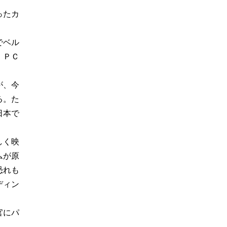
ったカ
でベル
。ＰＣ
が、今
る。た
日本で
しく映
ムが原
恐れも
ディン
官にパ